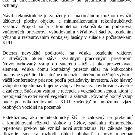
ochrany.
Návrh rekonštrukcie je založený na maximálnom možnom využití
úžitkovej plochy objektu a minimalizovaním rekonštrukčných
zásahov. Projekt počíta s kompletnou rekonštrukciou podkrovia,
vnútorných priestorov, vybudovaním výťahovej šachty, osadením
výťahu a reštaurovaním vonkajšej fasády v súlade s požiadavkami
KPU.
Doteraz nevyužité podkrovie, sa vďaka osadeniu vikierov
a strešných okien stáva kvalitným pracovným priestorom.
Novonavrhovaný vstup do suterénu slúži aj ako presvetľovací
element, vďaka čomu kontaktný priestor slúži na krátkodobé
pracovné využitie. Dostatočné dimenzie suterénu umožňujú vytvoriť
väčší konferenčný priestor, podľa požiadavky investora. Ako hlavný
vstup do objektu navrhujeme vstup z dvora cez navrhované závetrie
a zádverie. Súčastou vstupu je recepcia s vegetačnou stenou, ktorá je
prepojená na exteriérovú vegetáciu a záhradu. Pôvodný bočný vstup
bude po odkonzultovaní s KPU zrušený,čím umožníme vjazd
osobných vozidiel na pozemok.
Eklektizmus, ako architektonický štýl je založený na preberaní
a kombinovaní rôznych slohov a štýlov, spájaním rôznorodého
repertoáru prvkov tak vzniká nová architektúra. Na základe tejto
filozofie, sme sa rozhodli objekt obohatiť a nový repertoár