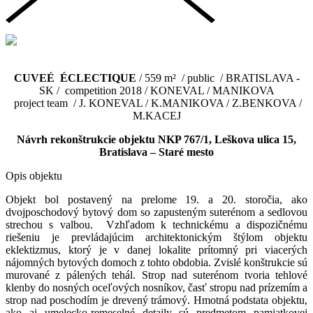
CUVEÉ ÉCLECTIQUE
/ 559 m² / public / BRATISLAVA -
SK / competition 2018 / KONEVAL / MANIKOVA
project team / J. KONEVAL / K.MANIKOVA / Z.BENKOVA /
M.KACEJ
Návrh rekonštrukcie objektu NKP 767/1, Leškova ulica 15,
Bratislava – Staré mesto
Opis objektu
Objekt bol postavený na prelome 19. a 20. storočia, ako
dvojposchodový bytový dom so zapusteným suterénom a sedlovou
strechou s valbou. Vzhľadom k technickému a dispozičnému
riešeniu je prevládajúcim architektonickým štýlom objektu
eklektizmus, ktorý je v danej lokalite prítomný pri viacerých
nájomných bytových domoch z tohto obdobia. Zvislé konštrukcie sú
murované z pálených tehál. Strop nad suterénom tvoria tehlové
klenby do nosných oceľových nosníkov, časť stropu nad prízemím a
strop nad poschodím je drevený trámový. Hmotná podstata objektu,
ako aj umelecko-remeselné detaily sú predmetom pamiatkovej