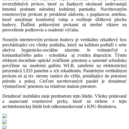
reverzibilných prvkov, ktoré za žiadnych okolností nedevastujú
hmotnú podstatu národnej kultúrnej pamiatky. Navrhovaným
exterierovým prvkom je presklené zádverie, s popínavou zeleňou,
ktoré umožnuje komfortný vstup a rozširuje úžitkovú plochu
budovy. Ďalšimi prídavnými prvkami sú strešné vikiere na
presvetlenie podkrovia a osadenie výťahu.
Nosným interierovým prvkom budovy je vertikálny zrkadlový box
prechádzajúci cez všetky podlažia, ktorý na každom podlaží v sebe
ukrýva hygienicko-sociálne zázemie. Je vnímateľný z
komunikačného jadra - schodiska aj zvnútra dispozície. Týmto
efektom docielime optické zväčšenie priestoru a samotné schodisko
povýšime na modernú galériu WLB, založenú na elektronickej
prezentácii LED panelmi a ich zrkadlením. Paralelným vertikálnym
prvkom sú aj tzv. stromy rastúce do výšin, prinášajú
ce do priestoru
prírodu a pokoj. Cieľom navrhovaných paralel je dosiahnuť
výnimočnosť priestoru na relatívne malom priestore.
Detailnosť mobiliáru nieje predmetom tejto štúdie. Všetky pridavané
a asanované exterierové prvky, ktoré sú riešene v tejto
architektonickej štúdii boli odkomunikované s KPU-Bratislava.