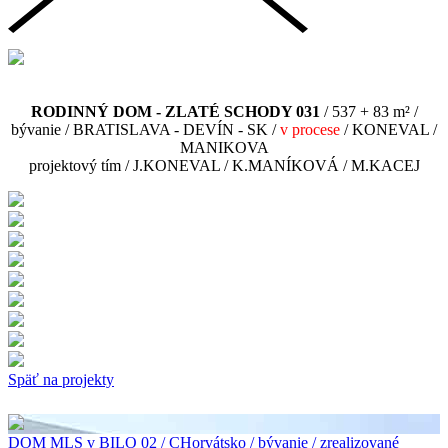
RODINNÝ DOM - ZLATÉ SCHODY 031
/ 537 + 83 m² /
bývanie / BRATISLAVA - DEVÍN - SK /
v procese
/ KONEVAL /
MANIKOVA
projektový tím / J.KONEVAL / K.MANÍKOVÁ / M.KACEJ
Späť na projekty
DOM MLS v BILO 02 / CHorvátsko / bývanie / zrealizované