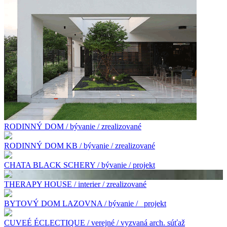
RODINNÝ DOM / bývanie / zrealizované
RODINNÝ DOM KB / bývanie / zrealizované
CHATA BLACK SCHERY / bývanie / projekt
THERAPY HOUSE / interier / zrealizované
BYTOVÝ DOM LAZOVNA / bývanie /
projekt
CUVEÉ ÉCLECTIQUE / verejné / vyzvaná arch. súťaž