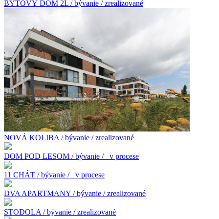
BYTOVÝ DOM 2L / bývanie / zrealizované
NOVÁ KOLIBA / bývanie / zrealizované
DOM POD LESOM / bývanie /
v procese
11 CHÁT / bývanie /
v procese
DVA APARTMANY / bývanie / zrealizované
STODOLA / bývanie / zrealizované