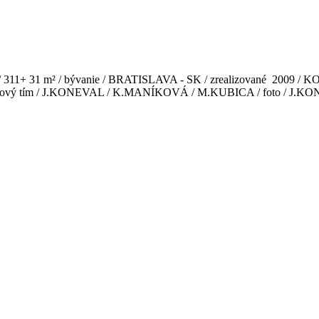
/ 311+ 31 m² / bývanie / BRATISLAVA - SK / zrealizované 2009
ktový tím / J.KONEVAL / K.MANÍKOVÁ / M.KUBICA / foto / J.K